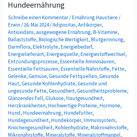
Hundeernährung
Alles
über
Schreibe einen Kommentar
/
Ernährung Haustiere
/
Makro-
Erwin
/
26. Mai 2024
/
Adipositas
,
Antikörper
,
Antioxidans
,
ausgewogene Ernährung
,
B-Vitamine
,
und
Ballaststoffe
,
Biologische Wertigkeit
,
Blutgerinnung
,
Mikronährstoffe
Darmflora
,
Elektrolyte
,
Energiebedarf
,
in
Energielieferant
,
Energiequelle
,
Energiestoffwechsel
,
der
Entzündungsprozesse
,
Essentielle Aminosäuren
,
Hundeernährung
Essentielle Fettsäuren
,
Essentielle Nährstoffe
,
Fette
,
Gelenke
,
Gemüse
,
Gesunde Fettquellen
,
Gesunde
Haut
,
Gesunde Kohlenhydrate
,
Gesunde und
ungesunde Fette
,
Gesundheit
,
Gesundheitsprobleme
,
Glänzendes Fell
,
Glukose
,
Hautgesundheit
,
Herzkrankheiten
,
Hochwertige Proteine
,
Hormone
,
Hund
,
Hundeernährung
,
Hundefutter
,
Hundegesundheit
,
Hundekörper
,
Immunsystem
,
Knochengesundheit
,
Kohlenhydrate
,
Makronährstoffe
,
Mikronährstoffe
,
Mineralstoffe
,
Mineralstoffmangel
,