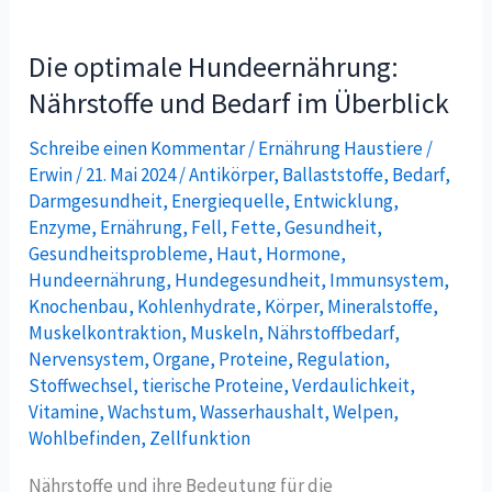
Die
optimale
Die optimale Hundeernährung:
Hundeernährung:
Nährstoffe
Nährstoffe und Bedarf im Überblick
und
Schreibe einen Kommentar
/
Ernährung Haustiere
/
Bedarf
Erwin
/
21. Mai 2024
/
Antikörper
,
Ballaststoffe
,
Bedarf
,
im
Darmgesundheit
,
Energiequelle
,
Entwicklung
,
Überblick
Enzyme
,
Ernährung
,
Fell
,
Fette
,
Gesundheit
,
Gesundheitsprobleme
,
Haut
,
Hormone
,
Hundeernährung
,
Hundegesundheit
,
Immunsystem
,
Knochenbau
,
Kohlenhydrate
,
Körper
,
Mineralstoffe
,
Muskelkontraktion
,
Muskeln
,
Nährstoffbedarf
,
Nervensystem
,
Organe
,
Proteine
,
Regulation
,
Stoffwechsel
,
tierische Proteine
,
Verdaulichkeit
,
Vitamine
,
Wachstum
,
Wasserhaushalt
,
Welpen
,
Wohlbefinden
,
Zellfunktion
Nährstoffe und ihre Bedeutung für die