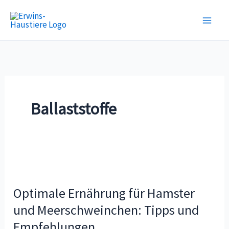
Zum
Inhalt
springen
Ballaststoffe
Optimale
Ernährung
Optimale Ernährung für Hamster
für
Hamster
und Meerschweinchen: Tipps und
und
Empfehlungen