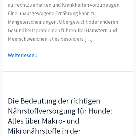
aufrechtzuerhalten und Krankheiten vorzubeugen.
Eine unausgewogene Ernährung kann zu
Mangelerscheinungen, Übergewicht oder anderen
Gesundheitsproblemen führen. Bei Hamstern und
Meerschweinchen ist es besonders […]
Weiterlesen »
Die
Bedeutung
Die Bedeutung der richtigen
der
richtigen
Nährstoffversorgung für Hunde:
Nährstoffversorgung
Alles über Makro- und
für
Mikronährstoffe in der
Hunde: