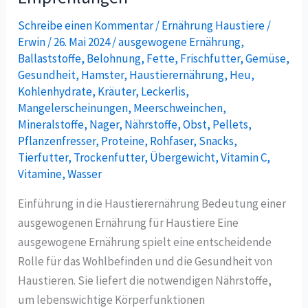
Meerschweinchen:
Schreibe einen Kommentar
/
Ernährung Haustiere
/
Tipps
Erwin
/
26. Mai 2024
/
ausgewogene Ernährung
,
und
Ballaststoffe
,
Belohnung
,
Fette
,
Frischfutter
,
Gemüse
,
Empfehlungen
Gesundheit
,
Hamster
,
Haustierernährung
,
Heu
,
Kohlenhydrate
,
Kräuter
,
Leckerlis
,
Mangelerscheinungen
,
Meerschweinchen
,
Mineralstoffe
,
Nager
,
Nährstoffe
,
Obst
,
Pellets
,
Pflanzenfresser
,
Proteine
,
Rohfaser
,
Snacks
,
Tierfutter
,
Trockenfutter
,
Übergewicht
,
Vitamin C
,
Vitamine
,
Wasser
Einführung in die Haustierernährung Bedeutung einer
ausgewogenen Ernährung für Haustiere Eine
ausgewogene Ernährung spielt eine entscheidende
Rolle für das Wohlbefinden und die Gesundheit von
Haustieren. Sie liefert die notwendigen Nährstoffe,
um lebenswichtige Körperfunktionen