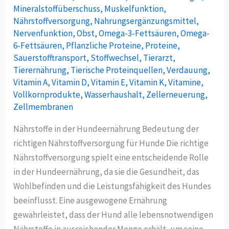
Mineralstoffüberschuss
,
Muskelfunktion
,
Nährstoffversorgung
,
Nahrungsergänzungsmittel
,
Nervenfunktion
,
Obst
,
Omega-3-Fettsäuren
,
Omega-
6-Fettsäuren
,
Pflanzliche Proteine
,
Proteine
,
Sauerstofftransport
,
Stoffwechsel
,
Tierarzt
,
Tierernährung
,
Tierische Proteinquellen
,
Verdauung
,
Vitamin A
,
Vitamin D
,
Vitamin E
,
Vitamin K
,
Vitamine
,
Vollkornprodukte
,
Wasserhaushalt
,
Zellerneuerung
,
Zellmembranen
Nährstoffe in der Hundeernährung Bedeutung der
richtigen Nährstoffversorgung für Hunde Die richtige
Nährstoffversorgung spielt eine entscheidende Rolle
in der Hundeernährung, da sie die Gesundheit, das
Wohlbefinden und die Leistungsfähigkeit des Hundes
beeinflusst. Eine ausgewogene Ernährung
gewährleistet, dass der Hund alle lebensnotwendigen
Nährstoffe in ausreichender Menge erhält, um seine