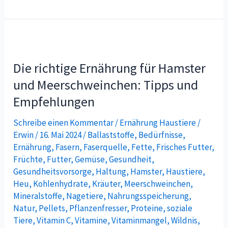
Die
richtige
Die richtige Ernährung für Hamster
Ernährung
für
und Meerschweinchen: Tipps und
Hamster
Empfehlungen
und
Schreibe einen Kommentar
/
Ernährung Haustiere
/
Meerschweinchen:
Erwin
/
16. Mai 2024
/
Ballaststoffe
,
Bedürfnisse
,
Tipps
Ernährung
,
Fasern
,
Faserquelle
,
Fette
,
Frisches Futter
,
und
Früchte
,
Futter
,
Gemüse
,
Gesundheit
,
Empfehlungen
Gesundheitsvorsorge
,
Haltung
,
Hamster
,
Haustiere
,
Heu
,
Kohlenhydrate
,
Kräuter
,
Meerschweinchen
,
Mineralstoffe
,
Nagetiere
,
Nahrungsspeicherung
,
Natur
,
Pellets
,
Pflanzenfresser
,
Proteine
,
soziale
Tiere
,
Vitamin C
,
Vitamine
,
Vitaminmangel
,
Wildnis
,