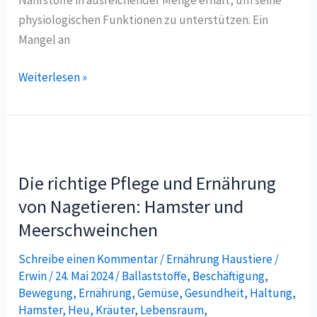
physiologischen Funktionen zu unterstützen. Ein
Mangel an
Weiterlesen »
Die
richtige
Die richtige Pflege und Ernährung
Pflege
und
von Nagetieren: Hamster und
Ernährung
Meerschweinchen
von
Schreibe einen Kommentar
/
Ernährung Haustiere
/
Nagetieren:
Erwin
/
24. Mai 2024
/
Ballaststoffe
,
Beschäftigung
,
Hamster
Bewegung
,
Ernährung
,
Gemüse
,
Gesundheit
,
Haltung
,
und
Hamster
,
Heu
,
Kräuter
,
Lebensraum
,