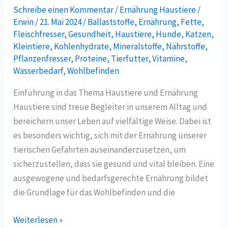
Schreibe einen Kommentar
/
Ernährung Haustiere
/
Tipps
Erwin
/
21. Mai 2024
/
Ballaststoffe
,
Ernährung
,
Fette
,
und
Fleischfresser
,
Gesundheit
,
Haustiere
,
Hunde
,
Katzen
,
Empfehlungen
Kleintiere
,
Kohlenhydrate
,
Mineralstoffe
,
Nährstoffe
,
Pflanzenfresser
,
Proteine
,
Tierfutter
,
Vitamine
,
Wasserbedarf
,
Wohlbefinden
Einführung in das Thema Haustiere und Ernährung
Haustiere sind treue Begleiter in unserem Alltag und
bereichern unser Leben auf vielfältige Weise. Dabei ist
es besonders wichtig, sich mit der Ernährung unserer
tierischen Gefährten auseinanderzusetzen, um
sicherzustellen, dass sie gesund und vital bleiben. Eine
ausgewogene und bedarfsgerechte Ernährung bildet
die Grundlage für das Wohlbefinden und die
Weiterlesen »