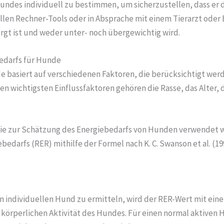
Hundes individuell zu bestimmen, um sicherzustellen, dass er d
ellen Rechner-Tools oder in Absprache mit einem Tierarzt ode
rgt ist und weder unter- noch übergewichtig wird.
edarfs für Hunde
 basiert auf verschiedenen Faktoren, die berücksichtigt wer
en wichtigsten Einflussfaktoren gehören die Rasse, das Alter, 
die zur Schätzung des Energiebedarfs von Hunden verwendet 
darfs (RER) mithilfe der Formel nach K. C. Swanson et al. (19
 individuellen Hund zu ermitteln, wird der RER-Wert mit einem
er körperlichen Aktivität des Hundes. Für einen normal aktiven