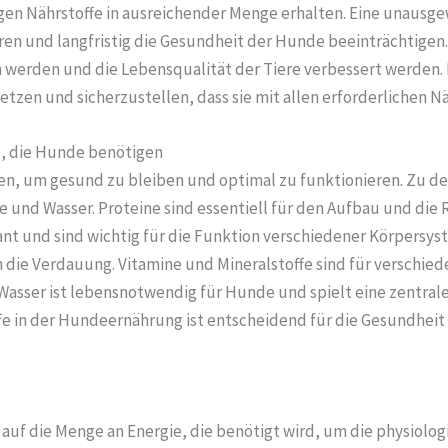
digen Nährstoffe in ausreichender Menge erhalten. Eine unaus
n und langfristig die Gesundheit der Hunde beeinträchtigen
erden und die Lebensqualität der Tiere verbessert werden. Da
zen und sicherzustellen, dass sie mit allen erforderlichen Nä
e, die Hunde benötigen
en, um gesund zu bleiben und optimal zu funktionieren. Zu de
e und Wasser. Proteine sind essentiell für den Aufbau und die
rant und sind wichtig für die Funktion verschiedener Körpersy
 die Verdauung. Vitamine und Mineralstoffe sind für verschi
asser ist lebensnotwendig für Hunde und spielt eine zentrale
fe in der Hundeernährung ist entscheidend für die Gesundheit
 auf die Menge an Energie, die benötigt wird, um die physiolo