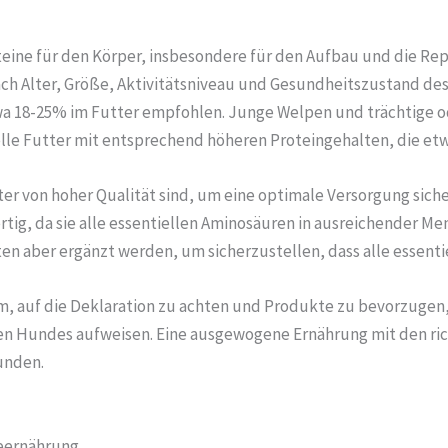
teine für den Körper, insbesondere für den Aufbau und die R
nach Alter, Größe, Aktivitätsniveau und Gesundheitszustand de
a 18-25% im Futter empfohlen. Junge Welpen und trächtige o
le Futter mit entsprechend höheren Proteingehalten, die etw
ter von hoher Qualität sind, um eine optimale Versorgung siche
rtig, da sie alle essentiellen Aminosäuren in ausreichender M
ten aber ergänzt werden, um sicherzustellen, dass alle essent
am, auf die Deklaration zu achten und Produkte zu bevorzuge
en Hundes aufweisen. Eine ausgewogene Ernährung mit den rich
unden.
deernährung