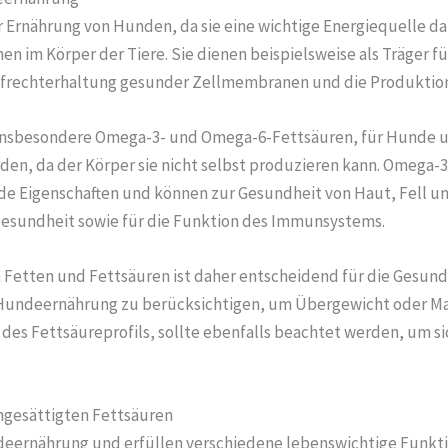
er Ernährung von Hunden, da sie eine wichtige Energiequelle d
n im Körper der Tiere. Sie dienen beispielsweise als Träger für
 Aufrechterhaltung gesunder Zellmembranen und die Produkti
insbesondere Omega-3- und Omega-6-Fettsäuren, für Hunde un
 da der Körper sie nicht selbst produzieren kann. Omega-3-F
 Eigenschaften und können zur Gesundheit von Haut, Fell u
llgesundheit sowie für die Funktion des Immunsystems.
Fetten und Fettsäuren ist daher entscheidend für die Gesun
der Hundeernährung zu berücksichtigen, um Übergewicht oder 
h des Fettsäureprofils, sollte ebenfalls beachtet werden, um s
ngesättigten Fettsäuren
ndeernährung und erfüllen verschiedene lebenswichtige Funkti