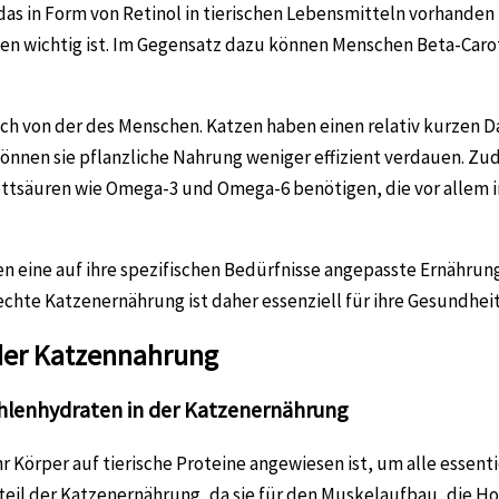
, das in Form von Retinol in tierischen Lebensmitteln vorhanden 
 wichtig ist. Im Gegensatz dazu können Menschen Beta-Caroti
ch von der des Menschen. Katzen haben einen relativ kurzen D
r können sie pflanzliche Nahrung weniger effizient verdauen. 
 Fettsäuren wie Omega-3 und Omega-6 benötigen, die vor allem 
en eine auf ihre spezifischen Bedürfnisse angepasste Ernährung
rechte Katzenernährung ist daher essenziell für ihre Gesundhei
der Katzennahrung
hlenhydraten in der Katzenernährung
hr Körper auf tierische Proteine angewiesen ist, um alle essent
teil der Katzenernährung, da sie für den Muskelaufbau, die 