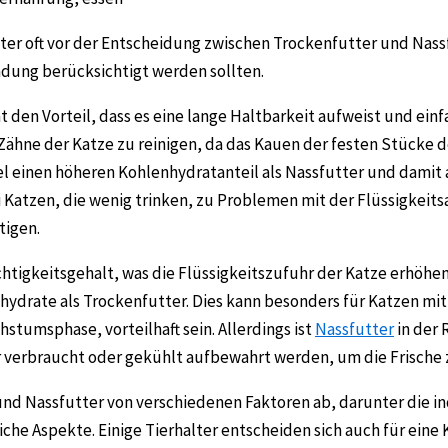
ter oft vor der Entscheidung zwischen Trockenfutter und Nassf
ndung berücksichtigt werden sollten.
 den Vorteil, dass es eine lange Haltbarkeit aufweist und einfa
Zähne der Katze zu reinigen, da das Kauen der festen Stücke
el einen höheren Kohlenhydratanteil als Nassfutter und damit
i Katzen, die wenig trinken, zu Problemen mit der Flüssigkei
igen.
tigkeitsgehalt, was die Flüssigkeitszufuhr der Katze erhöhen
hydrate als Trockenfutter. Dies kann besonders für Katzen mi
hstumsphase, vorteilhaft sein. Allerdings ist
Nassfutter
in der 
verbraucht oder gekühlt aufbewahrt werden, um die Frische z
und Nassfutter von verschiedenen Faktoren ab, darunter die i
che Aspekte. Einige Tierhalter entscheiden sich auch für eine