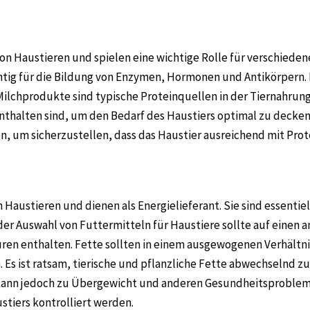
von Haustieren und spielen eine wichtige Rolle für verschieden
g für die Bildung von Enzymen, Hormonen und Antikörpern. Der
 Milchprodukte sind typische Proteinquellen in der Tiernahrung
thalten sind, um den Bedarf des Haustiers optimal zu decken.
n, um sicherzustellen, dass das Haustier ausreichend mit Prot
 Haustieren und dienen als Energielieferant. Sie sind essentie
 der Auswahl von Futtermitteln für Haustiere sollte auf eine
en enthalten. Fette sollten in einem ausgewogenen Verhältn
Es ist ratsam, tierische und pflanzliche Fette abwechselnd zu 
 kann jedoch zu Übergewicht und anderen Gesundheitsprobleme
tiers kontrolliert werden.