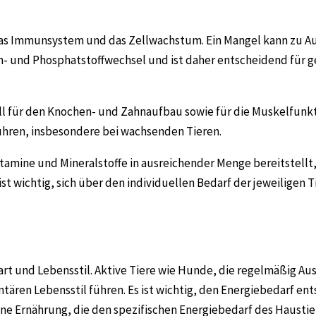
ft, das Immunsystem und das Zellwachstum. Ein Mangel kann z
m- und Phosphatstoffwechsel und ist daher entscheidend für 
ll für den Knochen- und Zahnaufbau sowie für die Muskelfunkt
hren, insbesondere bei wachsenden Tieren.
amine und Mineralstoffe in ausreichender Menge bereitstellt, 
t wichtig, sich über den individuellen Bedarf der jeweiligen T
erart und Lebensstil. Aktive Tiere wie Hunde, die regelmäßig 
entären Lebensstil führen. Es ist wichtig, den Energiebedarf
 Ernährung, die den spezifischen Energiebedarf des Haustiere