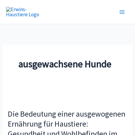
Zum
Inhalt
springen
ausgewachsene Hunde
Die
Bedeutung
Die Bedeutung einer ausgewogenen
einer
ausgewogenen
Ernährung für Haustiere:
Ernährung
Gesundheit und Wohlbefinden im