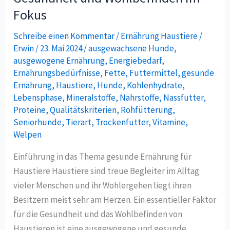
für
Fokus
Haustiere:
Gesundheit
Schreibe einen Kommentar
/
Ernährung Haustiere
/
Erwin
/
23. Mai 2024
/
ausgewachsene Hunde
,
und
ausgewogene Ernährung
,
Energiebedarf
,
Wohlbefinden
Ernährungsbedürfnisse
,
Fette
,
Futtermittel
,
gesunde
im
Ernährung
,
Haustiere
,
Hunde
,
Kohlenhydrate
,
Fokus
Lebensphase
,
Mineralstoffe
,
Nährstoffe
,
Nassfutter
,
Proteine
,
Qualitätskriterien
,
Rohfütterung
,
Seniorhunde
,
Tierart
,
Trockenfutter
,
Vitamine
,
Welpen
Einführung in das Thema gesunde Ernährung für
Haustiere Haustiere sind treue Begleiter im Alltag
vieler Menschen und ihr Wohlergehen liegt ihren
Besitzern meist sehr am Herzen. Ein essentieller Faktor
für die Gesundheit und das Wohlbefinden von
Haustieren ist eine ausgewogene und gesunde