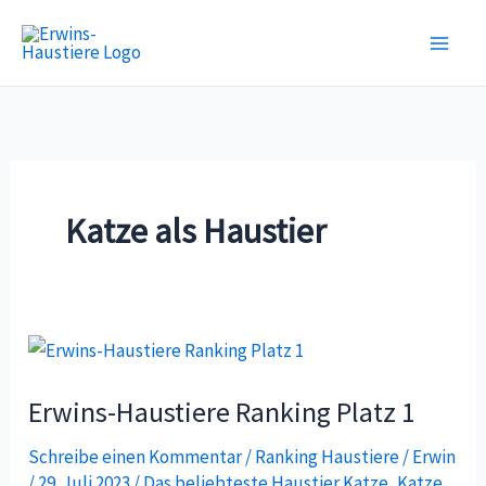
Zum
Inhalt
springen
Katze als Haustier
Erwins-
Haustiere
Erwins-Haustiere Ranking Platz 1
Ranking
Platz
Schreibe einen Kommentar
/
Ranking Haustiere
/
Erwin
1
/
29. Juli 2023
/
Das beliebteste Haustier Katze
,
Katze
,